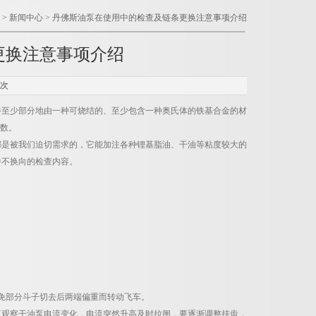
>
新闻中心
> 丹佛斯油泵在使用中的检查及链条更换注意事项介绍
更换注意事项介绍
2次
件至少部分地由一种可烧结的、至少包含一种奥氏体的铁基合金的材
系数。
是被我们迫切需求的，它能加注各种锂基脂油、干油等粘度较大的
中不换向的检查内容。
免部分斗子切去后两端偏重而转动飞车。
观察干油泵电流变化，电流突然升高及时拉闸，要逐渐调整挂齿，