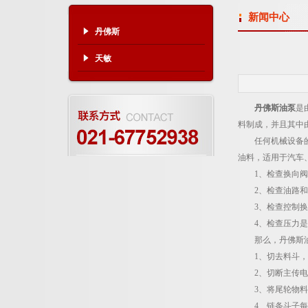
新闻中心
丹佛斯
天敏
丹佛斯油泵
是
料制成，并且其中
任何机械设备的长
油料，适用于汽车
1、检查换向阀
2、检查油路和
3、检查控制换向
4、检查压力是否
那么，丹佛斯油
1、切去料斗，
2、切断主传电
3、将尾轮物料清
4、链条斗子每隔