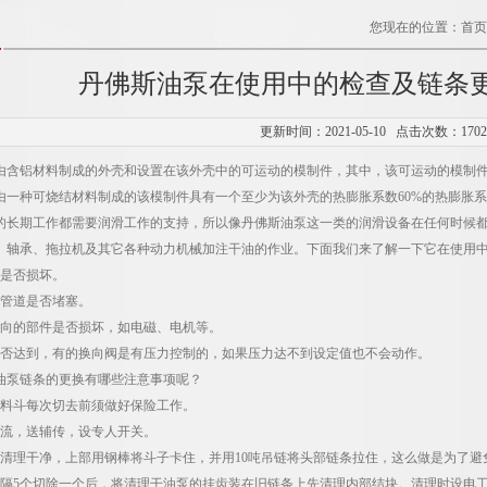
您现在的位置：
首页
丹佛斯油泵在使用中的检查及链条
更新时间：2021-05-10 点击次数：170
由含铝材料制成的外壳和设置在该外壳中的可运动的模制件，其中，该可运动的模制
由一种可烧结材料制成的该模制件具有一个至少为该外壳的热膨胀系数60%的热膨胀
期工作都需要润滑工作的支持，所以像丹佛斯油泵这一类的润滑设备在任何时候都
、轴承、拖拉机及其它各种动力机械加注干油的作业。下面我们来了解一下它在使用
是否损坏。
管道是否堵塞。
的部件是否损坏，如电磁、电机等。
达到，有的换向阀是有压力控制的，如果压力达不到设定值也不会动作。
泵链条的更换有哪些注意事项呢？
料斗每次切去前须做好保险工作。
流，送辅传，设专人开关。
理干净，上部用钢棒将斗子卡住，并用10吨吊链将头部链条拉住，这么做是为了避
5个切除一个后，将清理干油泵的挂齿装在旧链条上先清理内部结块。清理时设电工