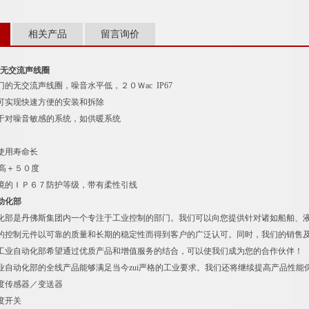
相关产品
留言询价
能无交流声线圈
的无交流声线圈，噪音水平低，２０Ｗac IP67
可实现快速方便的安装和拆除
于对噪音敏感的系统，如供暖系统
使用寿命长
i高＋５０度
境的ＩＰ６７防护等级，带有柔性引线
动化部
是丹佛斯集团内一个专注于工业控制的部门。我们可以向您提供针对诸如船舶、液
的控制元件以可靠的质量和长期的稳定性而得到客户的广泛认可。同时，我们的销售
工业自动化部希望通过优质产品和增值服务的结合，可以使我们成为您的合作伙伴！
动化部的全线产品能够满足当今zui严格的工业要求。我们还将继续提高产品性能
度传感器／变送器
度开关