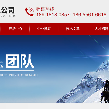
产品中心
企业风采
技术文章
人才招聘