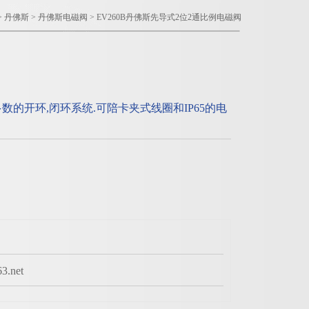
>
丹佛斯
>
丹佛斯电磁阀
> EV260B丹佛斯先导式2位2通比例电磁阀
数的开环,闭环系统.可陪卡夹式线圈和IP65的电
.net