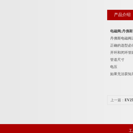
产品介绍
电磁阀;丹佛
丹佛斯电磁阀适
正确的选型必
开环和闭环管
管道尺寸
电压
如果无法获知系
上一篇：
EV
工