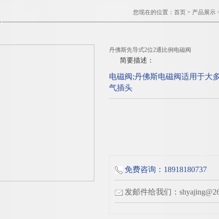
您现在的位置：
首页
>
产品展示
丹佛斯先导式2位2通比例电磁阀
简要描述：
电磁阀;丹佛斯电磁阀适用于大多
气插头
免费咨询：18918180737
发邮件给我们：shyajing@263